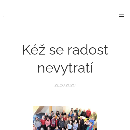
.
Kéž se radost
nevytratí
22.10.2020