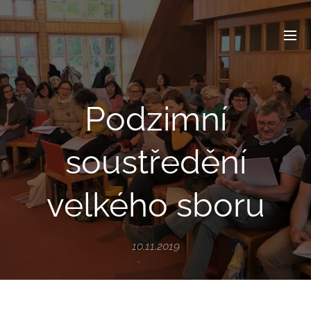
.
Podzimní
soustředění
velkého sboru
10.11.2019