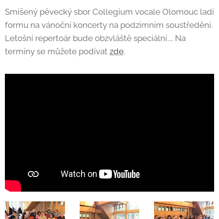
Smíšený pěvecký sbor Collegium vocale Olomouc ladí
formu na vánoční koncerty na podzimním soustředění.
Letošní repertoár bude obzvláště speciální.... Na
termíny se můžete podívat
zde
.