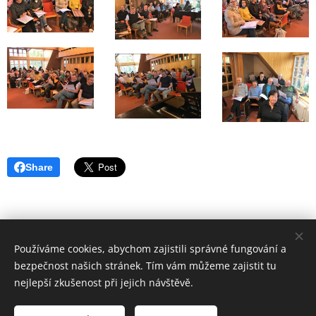
Share
Používáme cookies, abychom zajistili správné fungování a
bezpečnost našich stránek. Tím vám můžeme zajistit tu
nejlepší zkušenost při jejich návštěvě.
© 2023 Collegium vocale Olomouc
Cookies