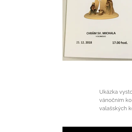
Ukázka vyst
vánočním kon
valašských kol