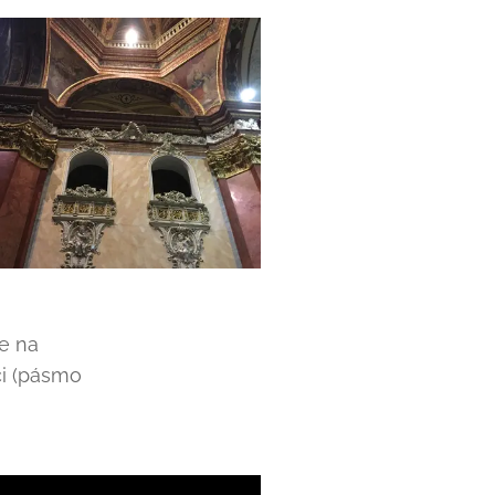
e na
ci (pásmo