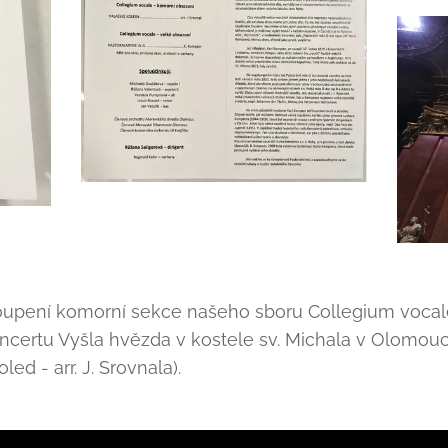
oupení komorní sekce našeho sboru Collegium vocal
certu Vyšla hvězda v kostele sv. Michala v Olomou
ed - arr. J. Srovnala).