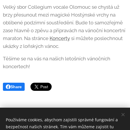
Velký sbor Collegium vocale Olomouc se chystá už
brzy přesunout mezi magické Hostýnské vrchy na
oblíbené podzimní soustředění. Bude to samozřejmě
zase hlavně o zpěvu a přípravách na vánoční koncertní
maraton. Na stránce
Koncerty
si můžete poslechnout
ukázky z loňských vánoc.
Těšíme se na vás na našich letošních vánočních
koncertech!
Share
Používáme cookies, abychom zajistili správné fungování a
bezpečnost našich stránek. Tím vám můžeme zajistit tu