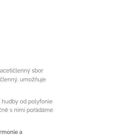
vacetičlenný sbor
tičlenný, umožňuje
í hudby od polyfonie
čně s nimi pořádáme
armonie a