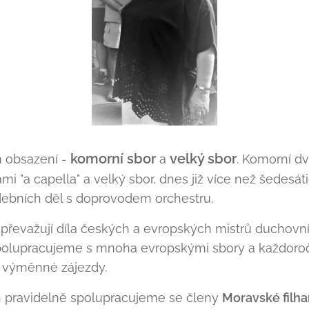
komorní sbor
velký sbor
m obsazení -
a
. Komorní d
mi "a capella" a velký sbor, dnes již více než šedesá
ebních děl s doprovodem orchestru.
převažují díla českých a evropských mistrů duchovn
Spolupracujeme s mnoha evropskými sbory a každoro
 výměnné zájezdy.
h pravidelně spolupracujeme se členy
Moravské filh