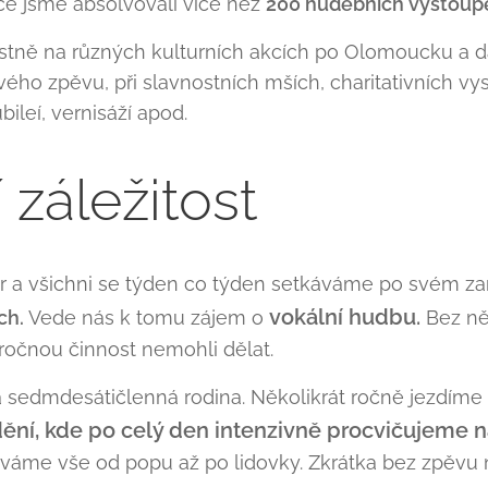
ce jsme absolvovali více než
200 hudebních vystoup
ostně na různých kulturních akcích po Olomoucku a d
vého zpěvu, při slavnostních mších, charitativních vys
ubileí, vernisáží apod.
 záležitost
r a všichni se týden co týden setkáváme po svém z
vokální hudbu.
ch.
Vede nás k tomu zájem o
Bez ně
áročnou činnost nemohli dělat.
á sedmdesátičlenná rodina. Několikrát ročně jezdíme 
ění, kde po celý den intenzivně procvičujeme 
áváme vše od popu až po lidovky. Zkrátka bez zpěvu