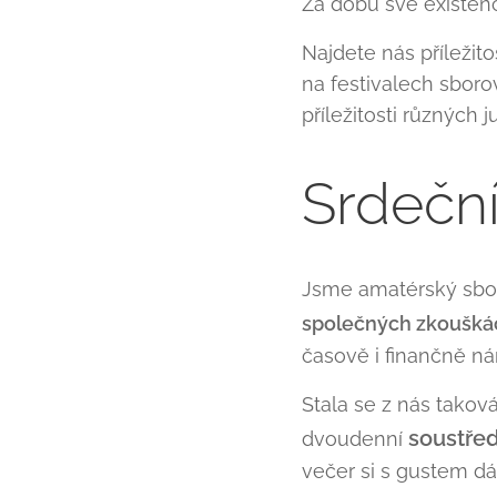
Za dobu své existen
Najdete nás příležit
na festivalech sboro
příležitosti různých j
Srdeční
Jsme amatérský sbo
společných zkoušká
časově i finančně n
Stala se z nás takov
soustřed
dvoudenní
večer si s gustem d