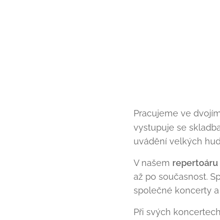
Pracujeme ve dvojí
vystupuje se skladba
uvádění velkých hud
V našem
repertoáru
až po současnost. 
společné koncerty a
Při svých koncertec