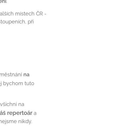
ení
.
alších místech ČR -
toupeních, při
aměstnání
na
j bychom tuto
všichni na
náš repertoár
a
 nejsme nikdy.