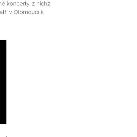
ně koncerty, z nichž
patří v Olomouci k