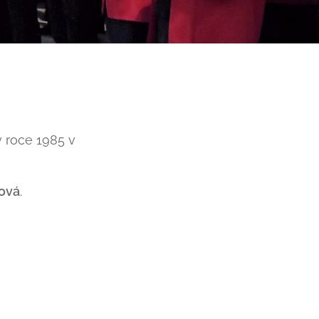
v roce 1985 v
rová
.