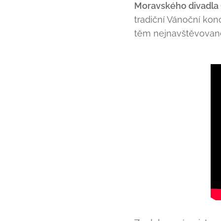
Moravského divadla
tradiční Vánoční konc
těm nejnavštěvova