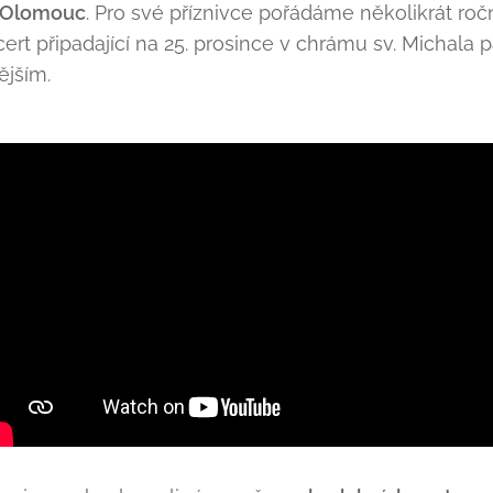
 Olomouc
. Pro své příznivce pořádáme několikrát roč
ert připadající na 25. prosince v chrámu sv. Michala 
nějším.