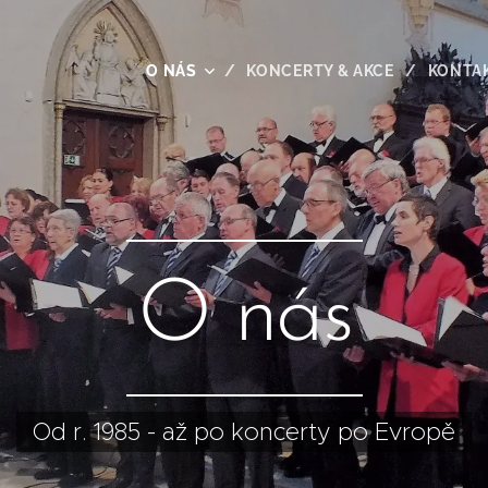
O NÁS
KONCERTY & AKCE
KONTA
O nás
Od r. 1985 - až po koncerty po Evropě